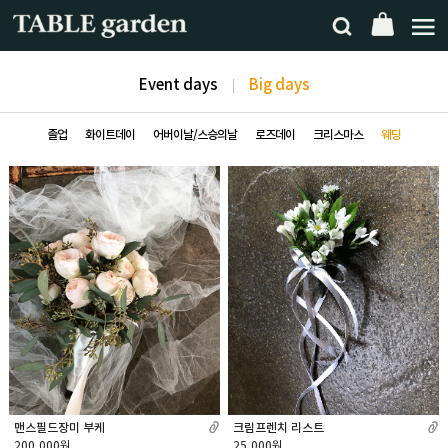
Event days
Big days
졸업
화이트데이
어버이날/스승의날
로즈데이
크리스마스
웨딩
맨스필드장미 부케
크림프렌치 리스트
200,000원
25,000원