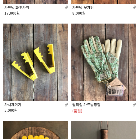
가드닝 꽃가위
가드닝 화초가위
8,000원
17,000원
가시제거기
윌리엄 가드닝장갑
(품절)
5,000원