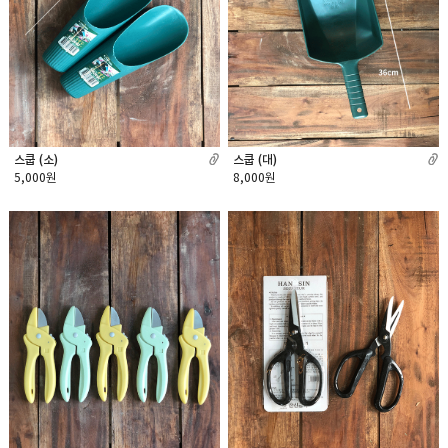
스쿱 (소)
스쿱 (대)
5,000원
8,000원