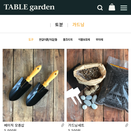
토분
가드닝
도구
분갈이흙/자갈/돌
물조리개
식물보호제
부자재
베이직 모종삽
가드닝세트
5,000원
5,500원