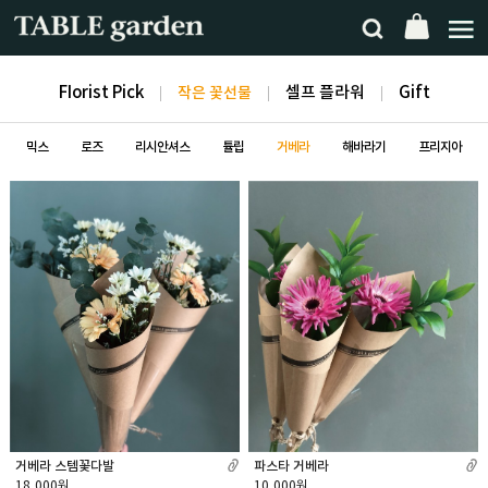
FIorist Pick
작은 꽃선물
셀프 플라워
Gift
믹스
로즈
리시안셔스
튤립
거베라
해바라기
프리지아
거베라 스템꽃다발
파스타 거베라
18,000원
10,000원