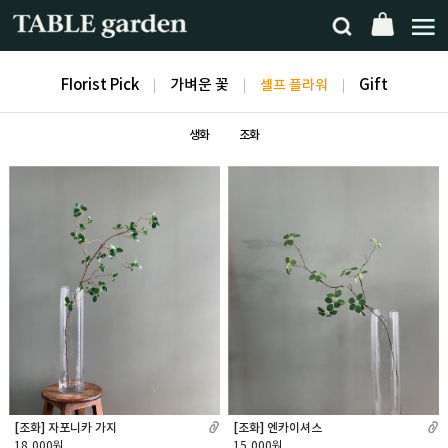
FIorist Pick
가벼운 꽃
셀프 플라워
Gift
생화
조화
[조화] 엔카이셔스
[조화] 자포니카 가지
15,000원
18,000원