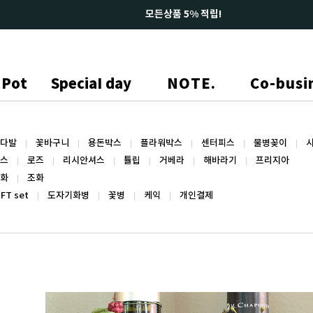
Pot
SpeciaI day
NOTE.
Co-busi
다발
꽃바구니
용돈박스
플라워박스
센터피스
물병꽂이
스
로즈
리시안셔스
튤립
거베라
해바라기
프리지아
화
조화
IFT set
도자기화병
꽃병
케익
개인결제