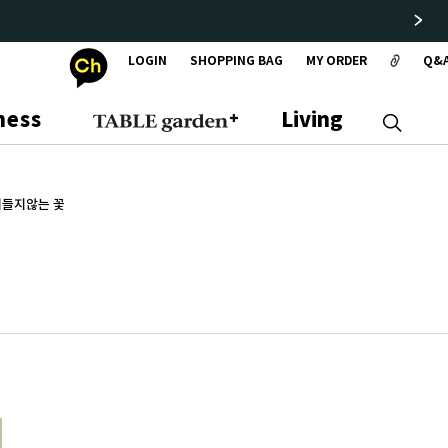
LOGIN
SHOPPING BAG
MY ORDER
Q&
ness
Living
시들지않는 꽃