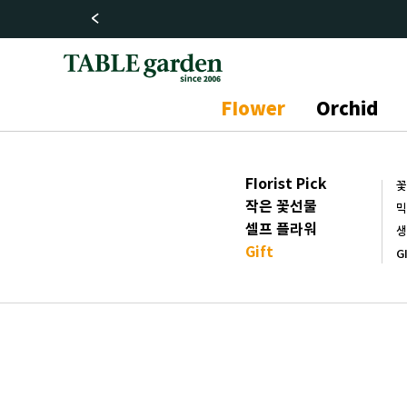
FIower
Orchid
FIorist Pick
꽃
작은 꽃선물
믹
셀프 플라워
생
Gift
G