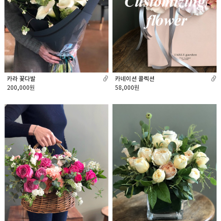
카네이션 콜렉션
카라 꽃다발
58,000원
200,000원