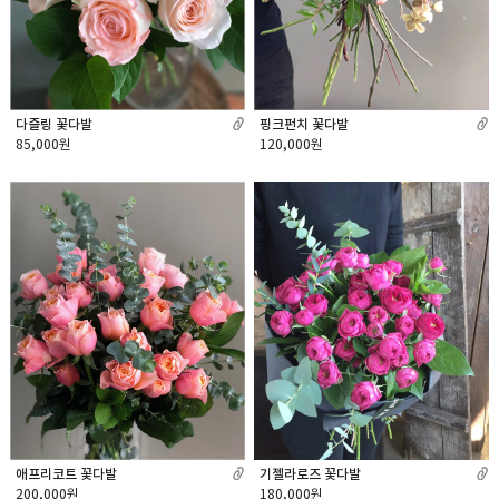
다즐링 꽃다발
핑크펀치 꽃다발
85,000원
120,000원
애프리코트 꽃다발
기젤라로즈 꽃다발
200,000원
180,000원