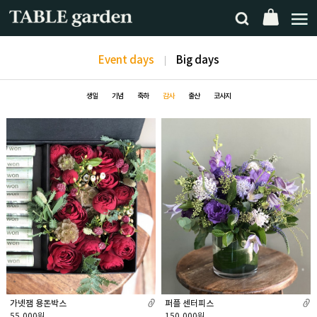
Event days
Big days
생일
기념
축하
감사
출산
코사지
가넷잼 용돈박스
퍼플 센터피스
55,000원
150,000원