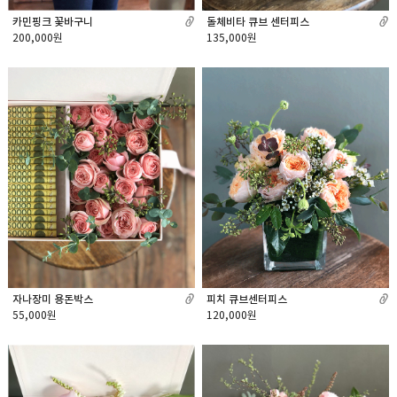
카민핑크 꽃바구니
돌체비타 큐브 센터피스
200,000원
135,000원
자나장미 용돈박스
피치 큐브센터피스
55,000원
120,000원