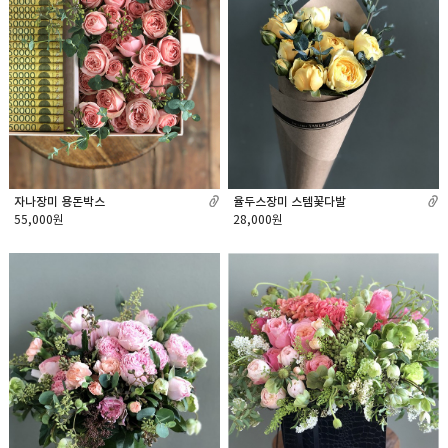
자나장미 용돈박스
율두스장미 스템꽃다발
55,000원
28,000원