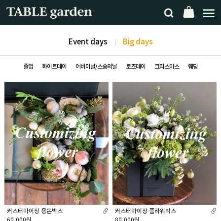
Event days
Big days
졸업
화이트데이
어버이날/스승의날
로즈데이
크리스마스
웨딩
커스터마이징 용돈박스
커스터마이징 플라워박스
60,000원
80,000원