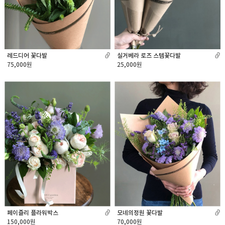
레드디어 꽃다발
실거베라 로즈 스템꽃다발
75,000원
25,000원
모네의정원 꽃다발
페이즐리 플라워박스
70,000원
150,000원