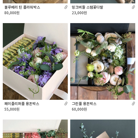
블루베리 틴 플라워박스
밍크버들 스템꽃다발
80,000원
23,000원
페이즐리퍼플 용돈박스
그린풀 용돈박스
55,000원
60,000원