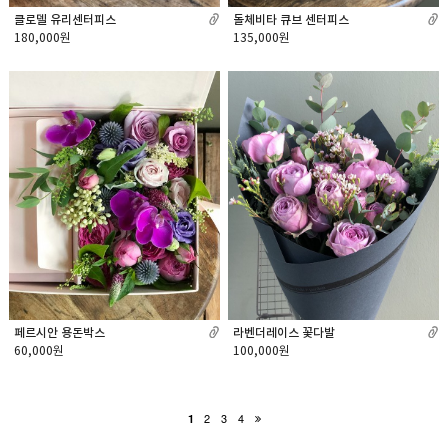
클로델 유리센터피스
돌체비타 큐브 센터피스
180,000원
135,000원
라벤더레이스 꽃다발
페르시안 용돈박스
100,000원
60,000원
2
3
4
1