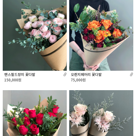
맨스필드장미 꽃다발
오렌지페어리 꽃다발
150,000원
75,000원