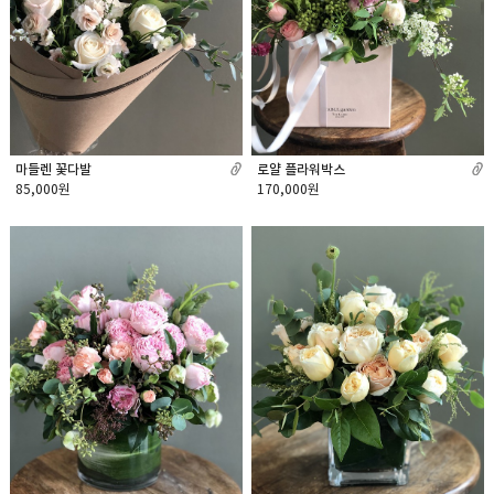
마들렌 꽃다발
로얄 플라워박스
85,000원
170,000원