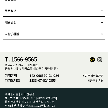
주문정보
배송방법
교환 / 환불
T. 1566-9565
운영시간 : 09시 - 18시30분
운영 외 시간 : 카카오톡 채널을 이용바랍니다
기업은행
142-096380-01-024
예금주 테이블가든
카카오뱅크
3333-07-8240355
예금주 진은경
테이블가든 | 대표 진은경
등록번호 858-95-00216
[사업자정보확인]
통신판매번호 제 2019-대전유성-0718호
주소:대전 유성구 엑스포로123번길 27-22