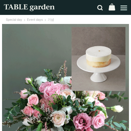
Special day
Event days
기념