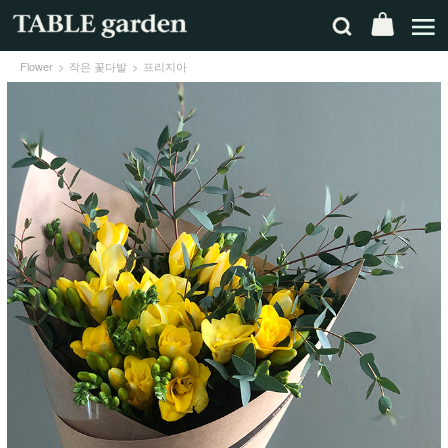
Flower
작은 꽃다발
프리지아