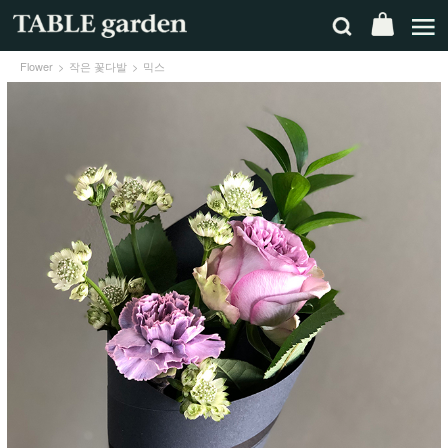
Flower
작은 꽃다발
믹스