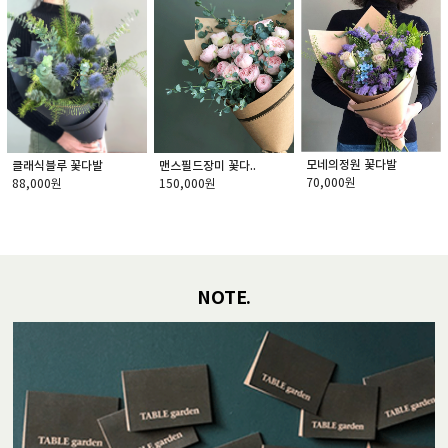
모네의정원 꽃다발
맨스필드장미 꽃다..
클래식블루 꽃다발
70,000원
150,000원
88,000원
NOTE.