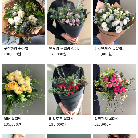
구겐하임 꽃다발
리시안셔스 유칼립..
연보라 스텔링 장미..
100,000원
135,000원
120,000원
핑크펀치 꽃다발
베리로즈 꽃다발
엠버 꽃다발
120,000원
135,000원
135,000원