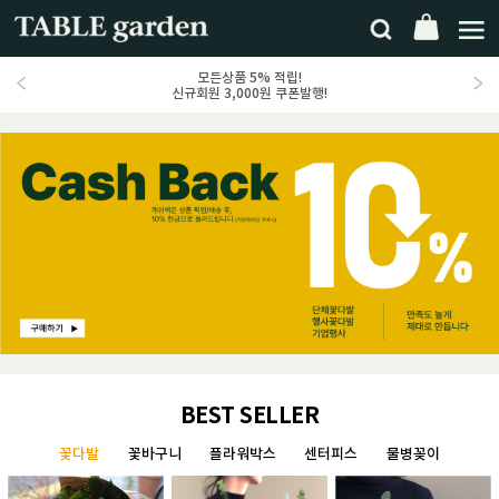
모든상품 5% 적립!
신규회원 3,000원 쿠폰발행!
BEST SELLER
꽃다발
꽃바구니
플라워박스
센터피스
물병꽂이