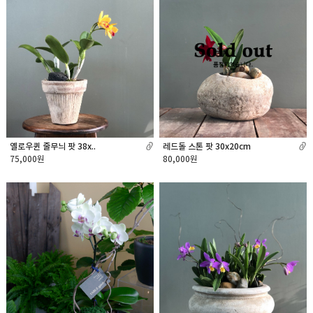
레드돌 스톤 팟 30x20cm
옐로우퀸 줄무늬 팟 38x..
80,000원
75,000원