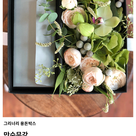
그리너리 용돈박스
만수무강