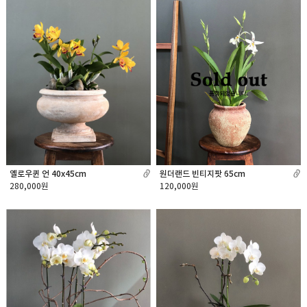
원더랜드 빈티지팟 65cm
옐로우퀸 언 40x45cm
120,000원
280,000원