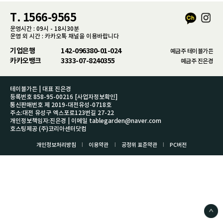
T. 1566-9565
운영시간 : 09시 - 18시30분
운영 외 시간 : 카카오톡 채널을 이용바랍니다
기업은행
142-096380-01-024
예금주 테이블가든
카카오뱅크
3333-07-8240355
예금주 진은경
테이블가든 | 대표 진은경
등록번호 858-95-00216
[사업자정보확인]
통신판매번호 제 2019-대전유성-0718호
주소:대전 유성구 엑스포로123번길 27-22
개인정보책임자:진은경 | 이메일 tablegarden@naver.com
호스팅제공 (주)코리아센터닷컴
l
l
l
개인정보처리방침
이용약관
공정위 표준약관
PC버전