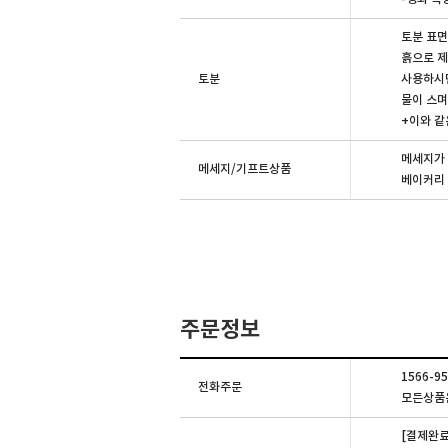
토분 표면
흙으로 제
토분
사용하시면
물이 스
+이와 같
메세지가 
메세지/기프트상품
베이커리 
주문정보
1566-
전화주문
모든상품은
[결제완료