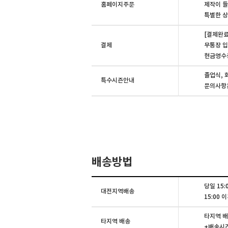
홈페이지주문
제작이 들
특별한 상
[결제완료
결제
무통장 입
현금영수증
졸업식, 
특수시즌안내
문의사항은
배송방법
당일 15
대전지역배송
15:00
타지역 배
타지역 배송
+배송시