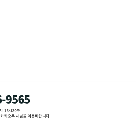
6-9565
9시-18시30분
 : 카카오톡 채널을 이용바랍니다
자나장미 수국 돈꽃바구니 돈꽃다발 용돈박스 플라워용돈박스 대형꽃다발 드라이플라워 꽃꽂이 대전원데이클래스
업화분 실내공기정화식물 실내공기정화식물 반려식물 관엽식물 수경식물 홈가드닝 베란다텃밭 화분쇼핑몰