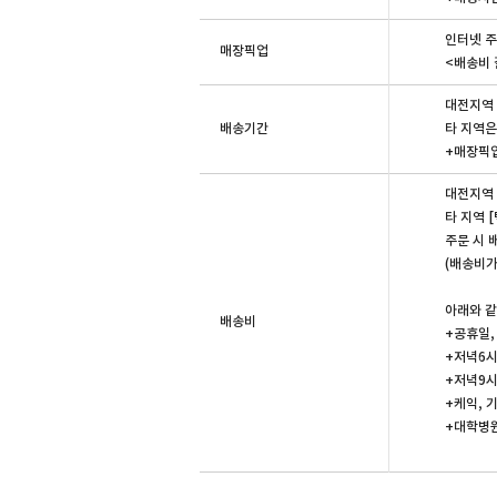
인터넷 주
매장픽업
<배송비 
대전지역 
배송기간
타 지역은
+매장픽업
대전지역 [
타 지역 [
주문 시 
(배송비가
아래와 같
배송비
+공휴일,
+저녁6시
+저녁9시
+케익, 
+대학병원