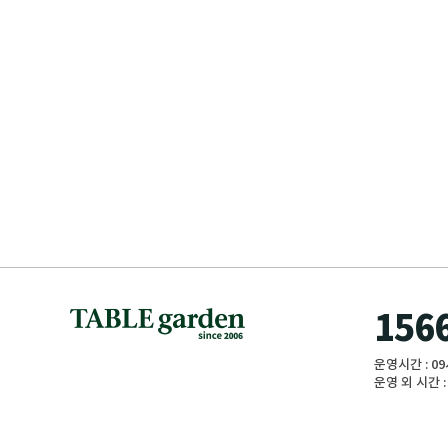
156
운영시간 : 0
운영 외 시간
대전꽃 대전꽃집 꽃다발 돈꽃다발 꽃말 안개꽃 작약 
화분 토분 이태리토분 거실화분 인테리어화분 대전개