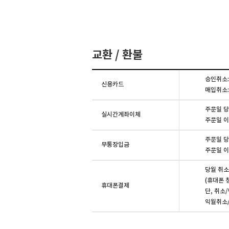
교환 / 환불
승인취소:
신용카드
매입취소:
주문일 당
실시간계좌이체
주문일 이
주문일 당
무통장입금
주문일 이
당월 취소
(휴대폰 
휴대폰결제
단, 취소
익월취소/