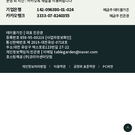
운영 외 시간 : 카카오톡 채널을 이용바랍니다
기업은행
142-096380-01-024
예금주 테이블가든
카카오뱅크
3333-07-8240355
예금주 진은경
테이블가든 | 대표 진은경
등록번호 858-95-00216
[사업자정보확인]
통신판매번호 제 2019-대전유성-0718호
주소:대전 유성구 엑스포로123번길 27-22
개인정보책임자:진은경 | 이메일 tablegarden@naver.com
호스팅제공 (주)코리아센터닷컴
l
l
l
개인정보처리방침
이용약관
공정위 표준약관
PC버전